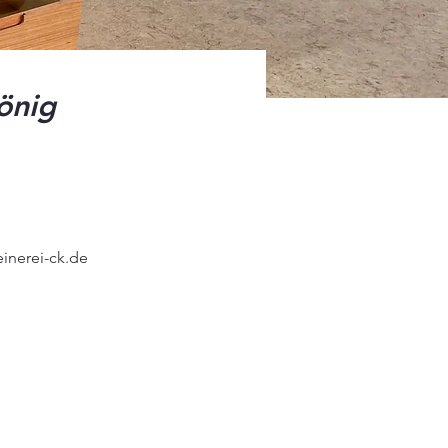
önig
einerei-ck.de